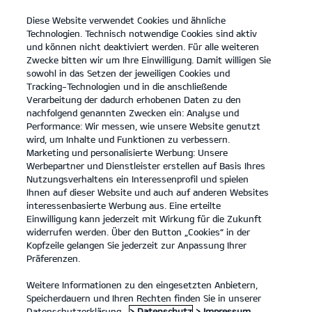
Diese Website verwendet Cookies und ähnliche
open
Technologien. Technisch notwendige Cookies sind aktiv
menu
und können nicht deaktiviert werden. Für alle weiteren
KONTAKT
Zwecke bitten wir um Ihre Einwilligung. Damit willigen Sie
sowohl in das Setzen der jeweiligen Cookies und
Tracking-Technologien und in die anschließende
PREISLISTEN
Verarbeitung der dadurch erhobenen Daten zu den
nachfolgend genannten Zwecken ein: Analyse und
Performance: Wir messen, wie unsere Website genutzt
wird, um Inhalte und Funktionen zu verbessern.
Marketing und personalisierte Werbung: Unsere
Werbepartner und Dienstleister erstellen auf Basis Ihres
Nutzungsverhaltens ein Interessenprofil und spielen
Ihnen auf dieser Website und auch auf anderen Websites
Modelle
interessenbasierte Werbung aus. Eine erteilte
Einwilligung kann jederzeit mit Wirkung für die Zukunft
widerrufen werden. Über den Button „Cookies“ in der
Business
Kopfzeile gelangen Sie jederzeit zur Anpassung Ihrer
Präferenzen.
Angebote
Weitere Informationen zu den eingesetzten Anbietern,
Speicherdauern und Ihren Rechten finden Sie in unserer
Datenschutzerklärung.
> Datenschutz
> Impressum